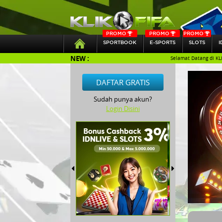
PROMO
PROMO
PROMO
SPORTBOOK
E-SPORTS
SLOTS
I
NEW :
Selamat Datang di KLIKFIF
DAFTAR GRATIS
Sudah punya akun?
Login Disini