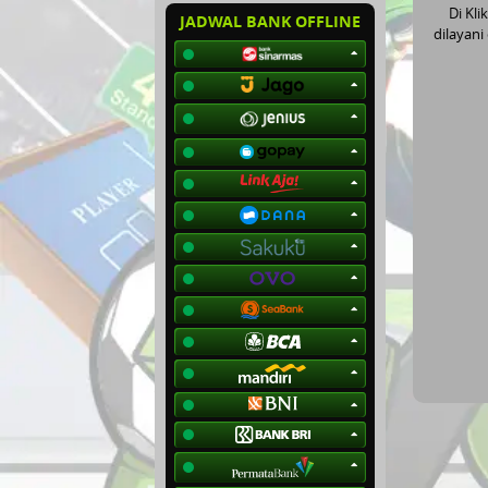
Di Kli
JADWAL BANK OFFLINE
dilayani