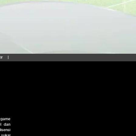
ir
|
-game
el dan
isensi
 sukai