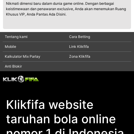
Nikmati dimensi baru dalam dunia game online. Dengan berbagai
Tangkas
keistimewaan dan penawaran exclusive, Anda akan menemukan Ruang
ROMO
Khusus VIP, Anda Pantas Ada Disini.
Tembak Ikan
Tentang kami
Cara Betting
ARCADE
Mobile
Link Klikfifa
Kalkulator Mix Parlay
Zona Klikfifa
Anti Blokir
Promosi
Referral
VIP
Member
Klikfifa website
Lainnya
taruhan bola online
VERSI DESKTOP
nomor 1 di Indonesia